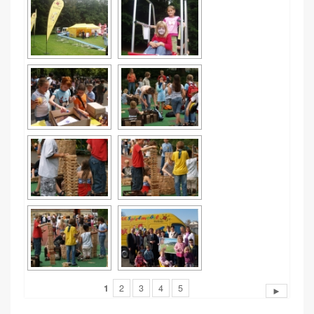
1
2
3
4
5
►